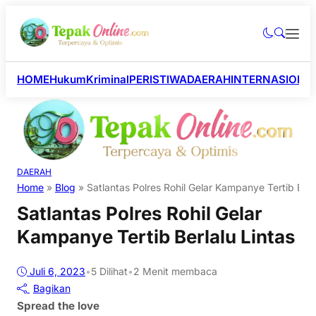
HOME
Hukum
Kriminal
PERISTIWA
DAERAH
INTERNASIONA
DAERAH
Home
»
Blog
»
Satlantas Polres Rohil Gelar Kampanye Tertib Berl
Satlantas Polres Rohil Gelar
Kampanye Tertib Berlalu Lintas
Juli 6, 2023
•
5
Dilihat
•
2 Menit membaca
Bagikan
Spread the love