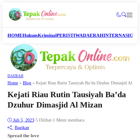
HOME
Hukum
Kriminal
PERISTIWA
DAERAH
INTERNASION
DAERAH
Home
»
Blog
»
Kejati Riau Rutin Tausiyah Ba’da Dzuhur Dimasjid Al Mi
Kejati Riau Rutin Tausiyah Ba’da
Dzuhur Dimasjid Al Mizan
Juli 5, 2023
•
5
Dilihat
•
1 Menit membaca
Bagikan
Spread the love