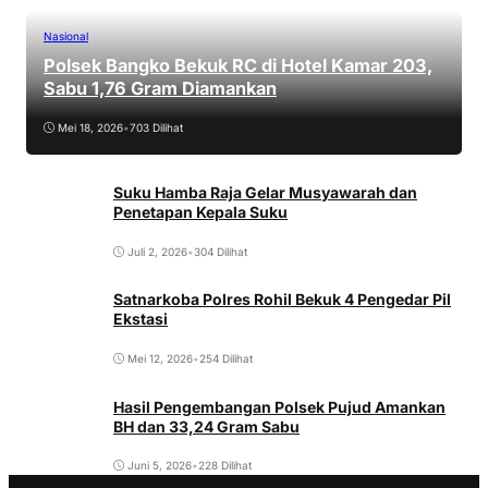
Nasional
Polsek Bangko Bekuk RC di Hotel Kamar 203,
Sabu 1,76 Gram Diamankan
Mei 18, 2026
•
703 Dilihat
Suku Hamba Raja Gelar Musyawarah dan
Penetapan Kepala Suku
Juli 2, 2026
•
304 Dilihat
Satnarkoba Polres Rohil Bekuk 4 Pengedar Pil
Ekstasi
Mei 12, 2026
•
254 Dilihat
Hasil Pengembangan Polsek Pujud Amankan
BH dan 33,24 Gram Sabu
Juni 5, 2026
•
228 Dilihat