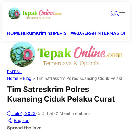
HOME
Hukum
Kriminal
PERISTIWA
DAERAH
INTERNASIONA
DAERAH
Home
»
Blog
»
Tim Satreskrim Polres Kuansing Ciduk Pelaku Cur
Tim Satreskrim Polres
Kuansing Ciduk Pelaku Curat
Juli 4, 2023
•
5
Dilihat
•
2 Menit membaca
Bagikan
Spread the love