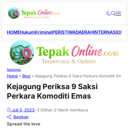
HOME
Hukum
Kriminal
PERISTIWA
DAERAH
INTERNASIONA
Nasional
Home
»
Blog
»
Kejagung Periksa 9 Saksi Perkara Komoditi Emas
Kejagung Periksa 9 Saksi
Perkara Komoditi Emas
Juli 3, 2023
•
3
Dilihat
•
2 Menit membaca
Bagikan
Spread the love