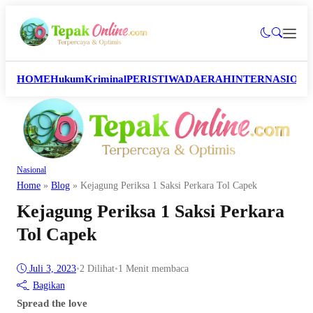
HOME
Hukum
Kriminal
PERISTIWA
DAERAH
INTERNASION
Nasional
Home
»
Blog
»
Kejagung Periksa 1 Saksi Perkara Tol Capek
Kejagung Periksa 1 Saksi Perkara
Tol Capek
Juli 3, 2023
•
2
Dilihat
•
1 Menit membaca
Bagikan
Spread the love