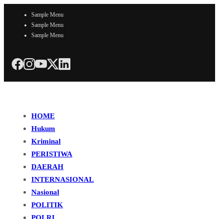
Sample Menu
Sample Menu
Sample Menu
HOME
Hukum
Kriminal
PERISTIWA
DAERAH
INTERNASIONAL
Nasional
POLITIK
POLRI