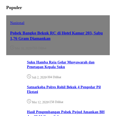
Populer
Nasional
Polsek Bangko Bekuk RC di Hotel Kamar 203, Sabu
1,76 Gram Diamankan
•
703 Dilihat
Mei 18, 2026
Suku Hamba Raja Gelar Musyawarah dan
Penetapan Kepala Suku
•
304 Dilihat
Juli 2, 2026
Satnarkoba Polres Rohil Bekuk 4 Pengedar Pil
Ekstasi
•
258 Dilihat
Mei 12, 2026
Hasil Pengembangan Polsek Pujud Amankan BH