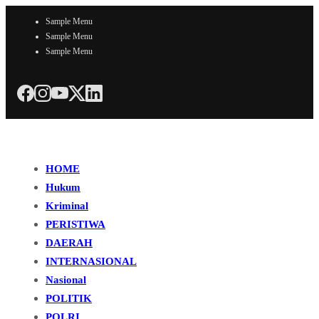
Sample Menu
Sample Menu
Sample Menu
HOME
Hukum
Kriminal
PERISTIWA
DAERAH
INTERNASIONAL
Nasional
POLITIK
POLRI