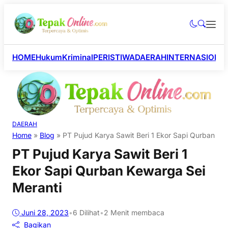
HOME
Hukum
Kriminal
PERISTIWA
DAERAH
INTERNASIONA
DAERAH
Home
»
Blog
»
PT Pujud Karya Sawit Beri 1 Ekor Sapi Qurban Ke
PT Pujud Karya Sawit Beri 1
Ekor Sapi Qurban Kewarga Sei
Meranti
Juni 28, 2023
•
6
Dilihat
•
2 Menit membaca
Bagikan