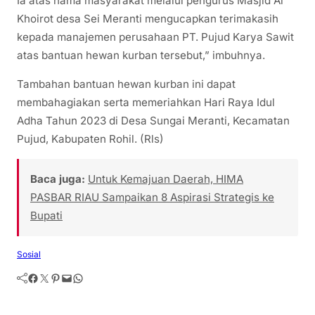
Ia atas nama masyarakat melalui pengurus Masjid Al
Khoirot desa Sei Meranti mengucapkan terimakasih
kepada manajemen perusahaan PT. Pujud Karya Sawit
atas bantuan hewan kurban tersebut,” imbuhnya.
Tambahan bantuan hewan kurban ini dapat
membahagiakan serta memeriahkan Hari Raya Idul
Adha Tahun 2023 di Desa Sungai Meranti, Kecamatan
Pujud, Kabupaten Rohil. (Rls)
Baca juga:
Untuk Kemajuan Daerah, HIMA
PASBAR RIAU Sampaikan 8 Aspirasi Strategis ke
Bupati
Sosial
Facebook
Twitter
Pinterest
Mail
WhatsApp