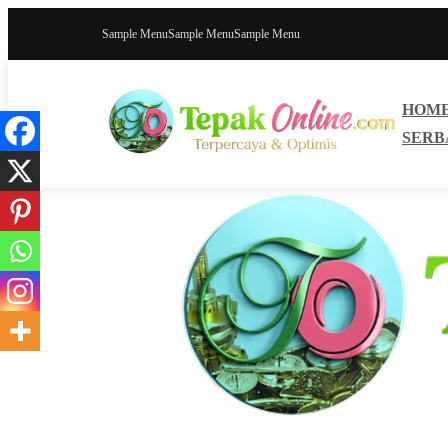
Sample Menu
Sample Menu
Sample Menu
HOM
SERB