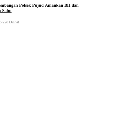
gembangan Polsek Pujud Amankan BH dan
m Sabu
26
•
228 Dilihat