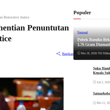
Populer
 Restorative Justice
hentian Penuntutan
Nasional
tice
Polsek Bangko Bek
1,76 Gram Diaman
Mei 18, 2026
•
703 Diliha
Bagikan
Suku Hamb
Kepala Su
Juli 2, 202
Satnarkoba
Mei 12, 20