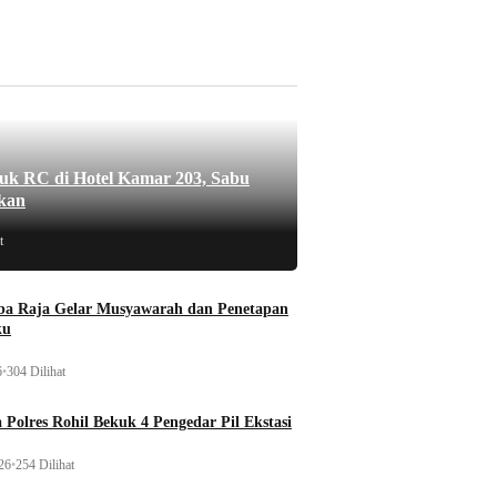
uk RC di Hotel Kamar 203, Sabu
kan
t
a Raja Gelar Musyawarah dan Penetapan
ku
6
•
304 Dilihat
 Polres Rohil Bekuk 4 Pengedar Pil Ekstasi
26
•
254 Dilihat