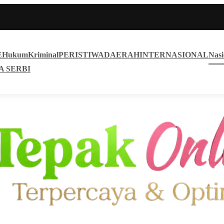
E
Hukum
Kriminal
PERISTIWA
DAERAH
INTERNASIONAL
Nasi
A SERBI