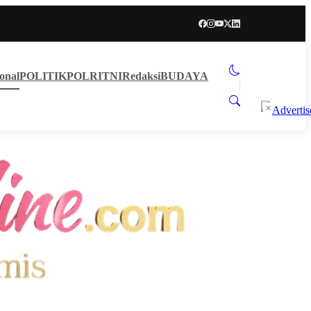
onal
POLITIK
POLRI
TNI
Redaksi
BUDAYA
×