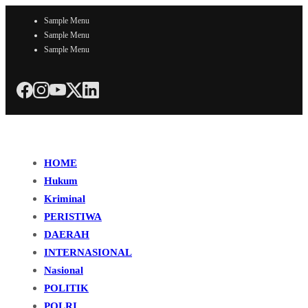
Sample Menu
Sample Menu
Sample Menu
HOME
Hukum
Kriminal
PERISTIWA
DAERAH
INTERNASIONAL
Nasional
POLITIK
POLRI