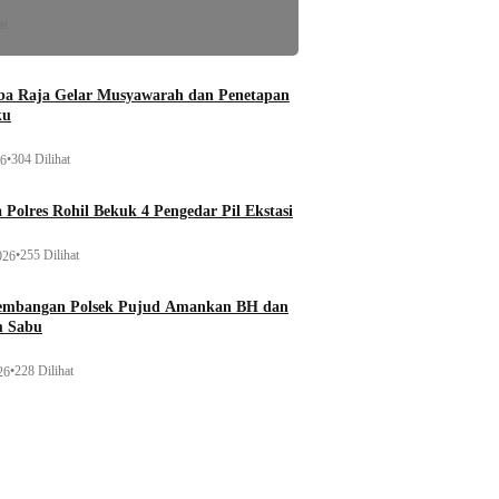
at
a Raja Gelar Musyawarah dan Penetapan
ku
•
304 Dilihat
26
 Polres Rohil Bekuk 4 Pengedar Pil Ekstasi
•
255 Dilihat
026
gembangan Polsek Pujud Amankan BH dan
m Sabu
•
228 Dilihat
26