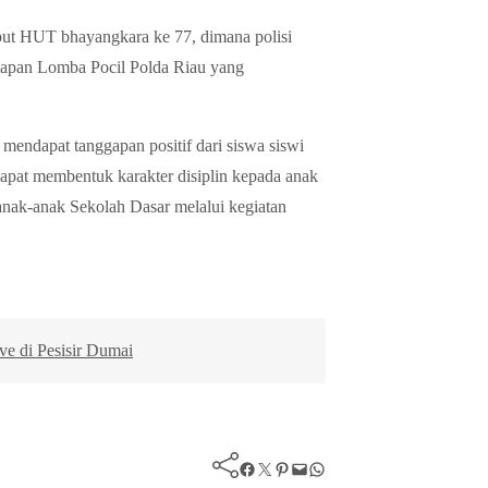
but HUT bhayangkara ke 77, dimana polisi
rsiapan Lomba Pocil Polda Riau yang
i mendapat tanggapan positif dari siswa siswi
apat membentuk karakter disiplin kepada anak
 anak-anak Sekolah Dasar melalui kegiatan
 di Pesisir Dumai
Facebook
Twitter
Pinterest
Mail
WhatsApp