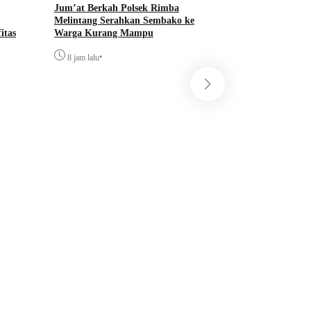
Jum’at Berkah Polsek Rimba
Lindungi Lingkun
Melintang Serahkan Sembako ke
Tanam 700 Mangrove
itas
Warga Kurang Mampu
Dumai
•
•
8 jam lalu
12 jam lalu