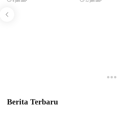
•
•
4 jam lalu
12 jam lalu
Berita Terbaru