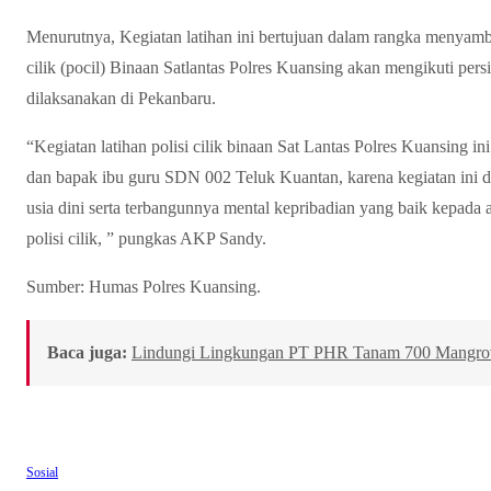
Menurutnya, Kegiatan latihan ini bertujuan dalam rangka menyam
cilik (pocil) Binaan Satlantas Polres Kuansing akan mengikuti pe
dilaksanakan di Pekanbaru.
“Kegiatan latihan polisi cilik binaan Sat Lantas Polres Kuansing in
dan bapak ibu guru SDN 002 Teluk Kuantan, karena kegiatan ini d
usia dini serta terbangunnya mental kepribadian yang baik kepada
polisi cilik, ” pungkas AKP Sandy.
Sumber: Humas Polres Kuansing.
Baca juga:
Lindungi Lingkungan PT PHR Tanam 700 Mangrove
Sosial