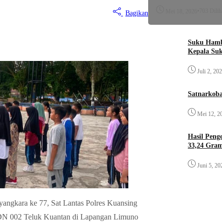
•
703 Dilih
Mei 18, 2026
Bagikan
Suku Hamb
Kepala Su
Juli 2, 20
Satnarkoba
Mei 12, 2
Hasil Pen
33,24 Gra
Juni 5, 20
ngkara ke 77, Sat Lantas Polres Kuansing
k SDN 002 Teluk Kuantan di Lapangan Limuno