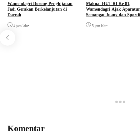
Wamendagri Dorong Penghijauan
Maknai HUT RI Ke 81,
Jadi Gerakan Berkelanjutan di
Wamendagri Ajak Aparatur
Daerah
Semangat Juang dan Sportif
•
•
4 jam lalu
5 jam lalu
Komentar