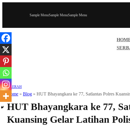
Sample Menu
Sample Menu
Sample Menu
HOM
SERB
DAERAH
Home
»
Blog
»
HUT Bhayangkara ke 77, Satlantas Polres Kuansing
HUT Bhayangkara ke 77, Sat
Kuansing Gelar Latihan Polis