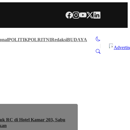
onal
POLITIK
POLRI
TNI
Redaksi
BUDAYA
×
uk RC di Hotel Kamar 203, Sabu
kan