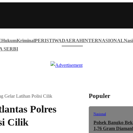
E
Hukum
Kriminal
PERISTIWA
DAERAH
INTERNASIONAL
Nasi
A SERBI
Populer
 Gelar Latihan Polisi Cilik
lantas Polres
Nasional
i Cilik
Polsek Bangko Bek
1,76 Gram Diaman