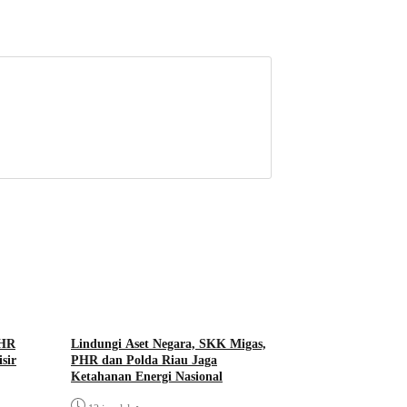
PHR
Lindungi Aset Negara, SKK Migas,
sir
PHR dan Polda Riau Jaga
Ketahanan Energi Nasional