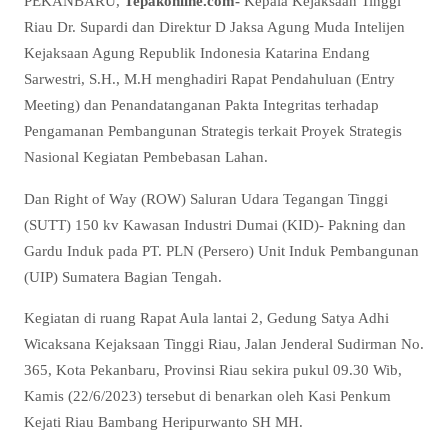
PEKANBARU,
Tepakonline.com-
Kepala Kejaksaan Tinggi
Riau Dr. Supardi dan Direktur D Jaksa Agung Muda Intelijen
Kejaksaan Agung Republik Indonesia Katarina Endang
Sarwestri, S.H., M.H menghadiri Rapat Pendahuluan (Entry
Meeting) dan Penandatanganan Pakta Integritas terhadap
Pengamanan Pembangunan Strategis terkait Proyek Strategis
Nasional Kegiatan Pembebasan Lahan.
Dan Right of Way (ROW) Saluran Udara Tegangan Tinggi
(SUTT) 150 kv Kawasan Industri Dumai (KID)- Pakning dan
Gardu Induk pada PT. PLN (Persero) Unit Induk Pembangunan
(UIP) Sumatera Bagian Tengah.
Kegiatan di ruang Rapat Aula lantai 2, Gedung Satya Adhi
Wicaksana Kejaksaan Tinggi Riau, Jalan Jenderal Sudirman No.
365, Kota Pekanbaru, Provinsi Riau sekira pukul 09.30 Wib,
Kamis (22/6/2023) tersebut di benarkan oleh Kasi Penkum
Kejati Riau Bambang Heripurwanto SH MH.