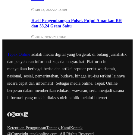
Mei 12, 2026
•
254 Dilihat
Hasil Pengembangan Polsek Pujud Amankan BH
dan 33,24 Gram Sabu
Juni 5, 2026
•
228 Dilihat
Tepak Online
adalah media digital yang bergerak di bidang jurnalistik
dan penyebaran informasi kepada masyarakat. Platform ini
menyajikan berbagai berita dan artikel seputar peristiwa daerah,
nasional, sosial, pemerintahan, budaya, hingga isu-isu terkini lainnya
secara cepat dan informatif. Sebagai media online, Tepak Online
berperan dalam memberikan edukasi, wawasan, serta menjadi sarana
informasi yang mudah diakses oleh publik melalui internet.
Ketentuan Penggunaan
Tentang Kami
Kontak
@Copyright tepakonline.com. All Rights Reserved