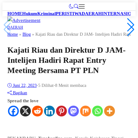
HOME
Hukum
Kriminal
PERISTIWA
DAERAH
INTERNASION
DAERAH
Home
»
Blog
»
Kajati Riau dan Direktur D JAM- Intelijen Hadiri Rapat
Kajati Riau dan Direktur D JAM-
Intelijen Hadiri Rapat Entry
Meeting Bersama PT PLN
Juni 22, 2023
•
5
Dilihat
•
8 Menit membaca
Bagikan
Spread the love