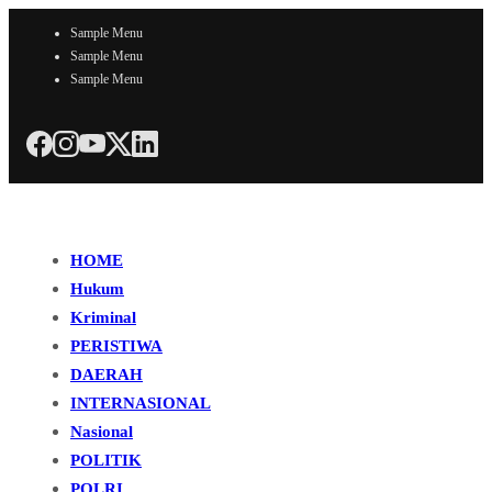
Sample Menu
Sample Menu
Sample Menu
HOME
Hukum
Kriminal
PERISTIWA
DAERAH
INTERNASIONAL
Nasional
POLITIK
POLRI