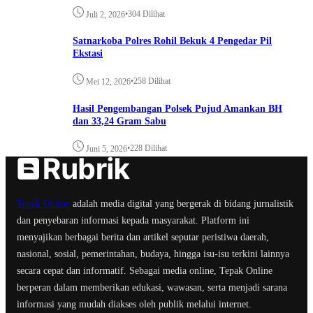
•
304 Dilihat
Juli 2, 2026
Satnarkoba Polres Rohil Bekuk 4 Pengedar Pil
Ekstasi
•
258 Dilihat
Mei 12, 2026
Hasil Pengembangan Polsek Pujud Amankan BH
dan 33,24 Gram Sabu
•
228 Dilihat
Juni 5, 2026
Tepak Online
adalah media digital yang bergerak di bidang jurnalistik
dan penyebaran informasi kepada masyarakat. Platform ini
menyajikan berbagai berita dan artikel seputar peristiwa daerah,
nasional, sosial, pemerintahan, budaya, hingga isu-isu terkini lainnya
secara cepat dan informatif. Sebagai media online, Tepak Online
berperan dalam memberikan edukasi, wawasan, serta menjadi sarana
informasi yang mudah diakses oleh publik melalui internet.