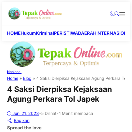
HOME
Hukum
Kriminal
PERISTIWA
DAERAH
INTERNASIONA
Nasional
Home
»
Blog
»
4 Saksi Dierpiksa Kejaksaan Agung Perkara Tol 
4 Saksi Dierpiksa Kejaksaan
Agung Perkara Tol Japek
Juni 21, 2023
•
5
Dilihat
•
1 Menit membaca
Bagikan
Spread the love