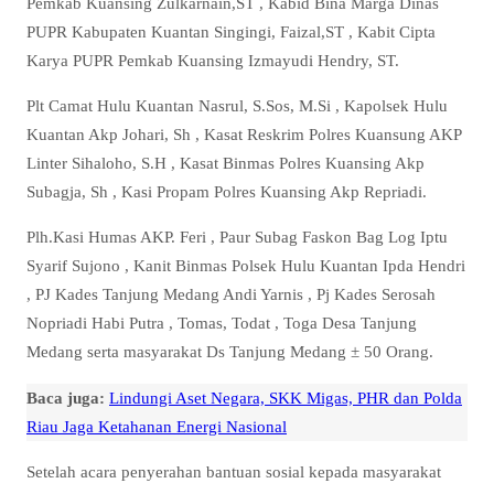
Pemkab Kuansing Zulkarnain,ST , Kabid Bina Marga Dinas
PUPR Kabupaten Kuantan Singingi, Faizal,ST , Kabit Cipta
Karya PUPR Pemkab Kuansing Izmayudi Hendry, ST.
Plt Camat Hulu Kuantan Nasrul, S.Sos, M.Si , Kapolsek Hulu
Kuantan Akp Johari, Sh , Kasat Reskrim Polres Kuansung AKP
Linter Sihaloho, S.H , Kasat Binmas Polres Kuansing Akp
Subagja, Sh , Kasi Propam Polres Kuansing Akp Repriadi.
Plh.Kasi Humas AKP. Feri , Paur Subag Faskon Bag Log Iptu
Syarif Sujono , Kanit Binmas Polsek Hulu Kuantan Ipda Hendri
, PJ Kades Tanjung Medang Andi Yarnis , Pj Kades Serosah
Nopriadi Habi Putra , Tomas, Todat , Toga Desa Tanjung
Medang serta masyarakat Ds Tanjung Medang ± 50 Orang.
Baca juga:
Lindungi Aset Negara, SKK Migas, PHR dan Polda
Riau Jaga Ketahanan Energi Nasional
Setelah acara penyerahan bantuan sosial kepada masyarakat