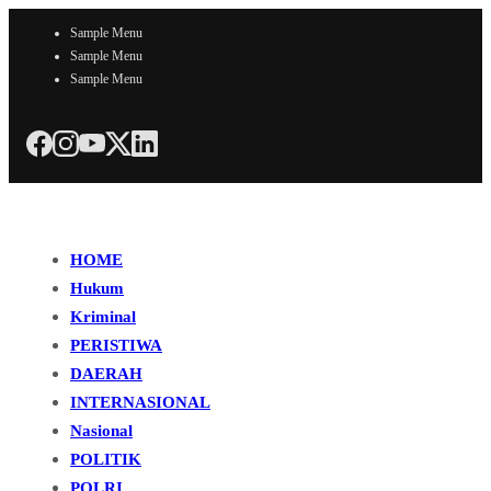
Sample Menu
Sample Menu
Sample Menu
HOME
Hukum
Kriminal
PERISTIWA
DAERAH
INTERNASIONAL
Nasional
POLITIK
POLRI