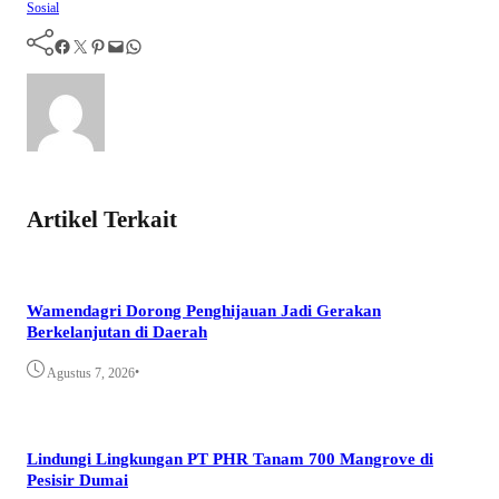
Sosial
Facebook
Twitter
Pinterest
Mail
WhatsApp
Artikel Terkait
Wamendagri Dorong Penghijauan Jadi Gerakan
Berkelanjutan di Daerah
•
Agustus 7, 2026
Lindungi Lingkungan PT PHR Tanam 700 Mangrove di
Pesisir Dumai