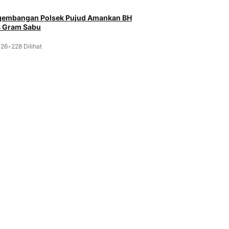
ngembangan Polsek Pujud Amankan BH
4 Gram Sabu
026
•
228 Dilihat