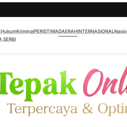
E
Hukum
Kriminal
PERISTIWA
DAERAH
INTERNASIONAL
Nasio
A SERBI