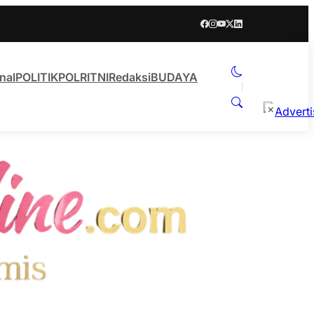
nal
POLITIK
POLRI
TNI
Redaksi
BUDAYA
×