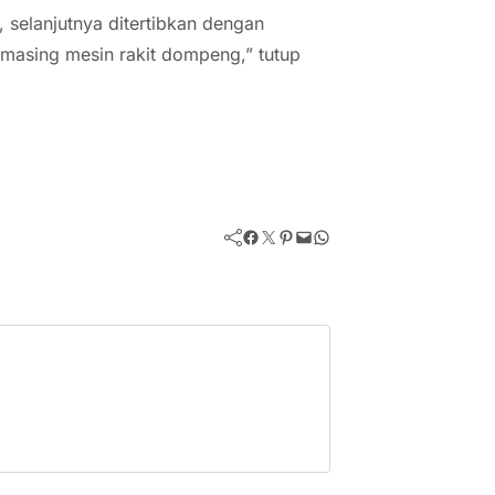
, selanjutnya ditertibkan dengan
asing mesin rakit dompeng,” tutup
Facebook
Twitter
Pinterest
Mail
WhatsApp