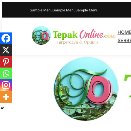
Sample Menu
Sample Menu
Sample Menu
HOM
SERB