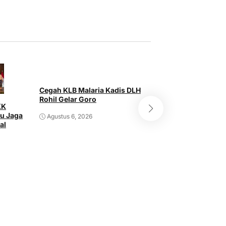
Cegah KLB Malaria Kadis DLH
Rohil Gelar Goro
KK
Untuk Kemajuan 
au Jaga
Agustus 6, 2026
PASBAR RIAU Sam
al
Aspirasi Strategi
Agustus 5, 2026