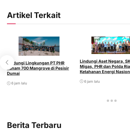
Artikel Terkait
Lindungi Aset Negara, S
Lindungi Lingkungan PT PHR
Migas, PHR dan Polda Ri
Tanam 700 Mangrove di Pesisir
Ketahanan Energi Nasion
Dumai
6 jam lalu
6 jam lalu
Berita Terbaru