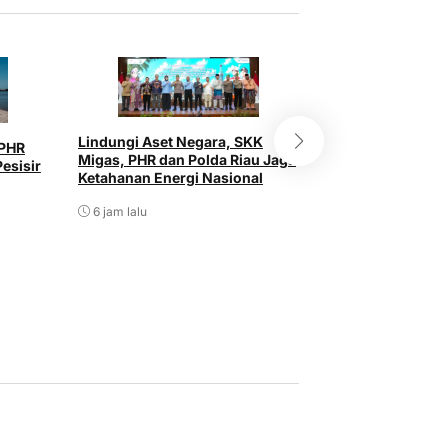
Lindungi Aset Negara, SKK
 PHR
Migas, PHR dan Polda Riau Jaga
Polsek Bagan Si
esisir
Ketahanan Energi Nasional
Cek Lahan Jagun
6 jam lalu
9 jam lalu