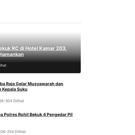
ekuk RC di Hotel Kamar 203,
Diamankan
ihat
ba Raja Gelar Musyawarah dan
 Kepala Suku
026
•
304 Dilihat
a Polres Rohil Bekuk 4 Pengedar Pil
026
•
254 Dilihat