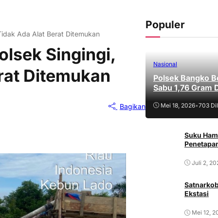
Populer
Tidak Ada Alat Berat Ditemukan
lsek Singingi,
Nasional
rat Ditemukan
Polsek Bangko B
Sabu 1,76 Gram 
Mei 18, 2026
•
703 Dil
Bagikan
Suku Ham
Penetapan
Juli 2, 2
Satnarkob
Ekstasi
Mei 12, 2