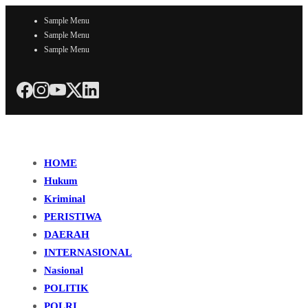
Sample Menu
Sample Menu
Sample Menu
HOME
Hukum
Kriminal
PERISTIWA
DAERAH
INTERNASIONAL
Nasional
POLITIK
POLRI