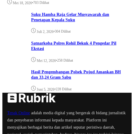
•
703 Dilihat
Mei 18, 2026
Suku Hamba Raja Gelar Musyawarah dan
Penetapan Kepala Suku
•
304 Dilihat
Juli 2, 2026
Satnarkoba Polres Rohil Bekuk 4 Pengedar Pil
Ekstasi
•
258 Dilihat
Mei 12, 2026
Hasil Pengembangan Polsek Pujud Amankan BH
dan 33,24 Gram Sabu
•
228 Dilihat
Juni 5, 2026
Tepak Online
adalah media digital yang bergerak di bidang jurnalistik
dan penyebaran informasi kepada masyarakat. Platform ini
menyajikan berbagai berita dan artikel seputar peristiwa daerah,