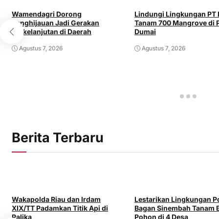
Wamendagri Dorong
Lindungi Lingkungan PT
Penghijauan Jadi Gerakan
Tanam 700 Mangrove di P
Berkelanjutan di Daerah
Dumai
Agustus 7, 2026
Agustus 7, 2026
Berita Terbaru
Wakapolda Riau dan Irdam
Lestarikan Lingkungan P
XIX/TT Padamkan Titik Api di
Bagan Sinembah Tanam B
Palika
Pohon di 4 Desa