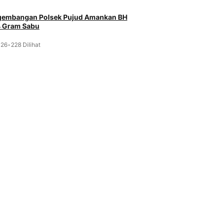
ngembangan Polsek Pujud Amankan BH
4 Gram Sabu
026
•
228 Dilihat