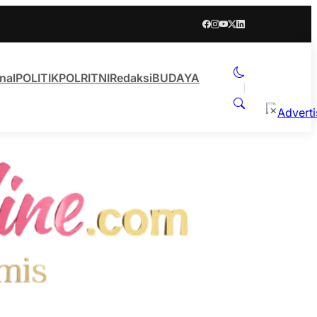
nal
POLITIK
POLRI
TNI
Redaksi
BUDAYA
×