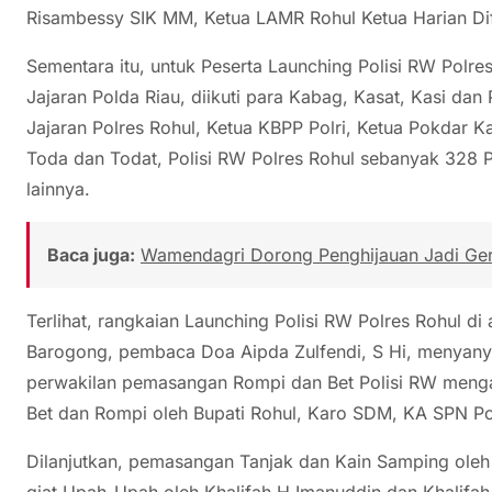
Risambessy SIK MM, Ketua LAMR Rohul Ketua Harian Di
Sementara itu, untuk Peserta Launching Polisi RW Polre
Jajaran Polda Riau, diikuti para Kabag, Kasat, Kasi da
Jajaran Polres Rohul, Ketua KBPP Polri, Ketua Pokdar
Toda dan Todat, Polisi RW Polres Rohul sebanyak 328 P
lainnya.
Baca juga:
Wamendagri Dorong Penghijauan Jadi Ger
Terlihat, rangkaian Launching Polisi RW Polres Rohul 
Barogong, pembaca Doa Aipda Zulfendi, S Hi, menyany
perwakilan pemasangan Rompi dan Bet Polisi RW meng
Bet dan Rompi oleh Bupati Rohul, Karo SDM, KA SPN Po
Dilanjutkan, pemasangan Tanjak dan Kain Samping oleh
giat Upah-Upah oleh Khalifah H Imanuddin dan Khalifah