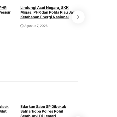
 PHR
Lindungi Aset Negara, SKK
esisir
Migas, PHR dan Polda Riau Jaga
Ketahanan Energi Nasional
Cegah KLB Malar
Agustus 7, 2026
Rohil Gelar Goro
Agustus 6, 2026
olsek
Edarkan Sabu SP Dibekuk
ibit
Satnarkoba Polres Rohil
Sembunyi Di Lemari