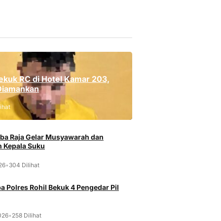
ekuk RC di Hotel Kamar 203,
Diamankan
ihat
ba Raja Gelar Musyawarah dan
 Kepala Suku
026
•
304 Dilihat
a Polres Rohil Bekuk 4 Pengedar Pil
026
•
258 Dilihat