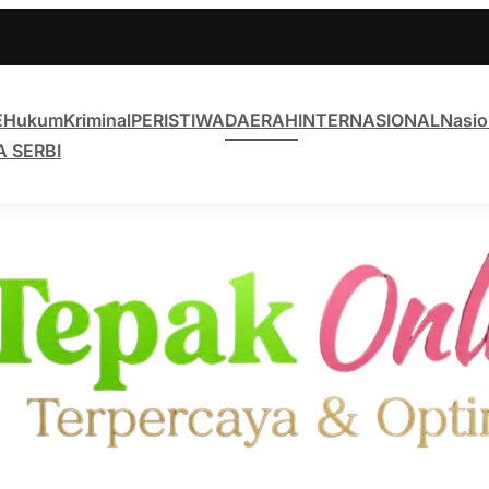
E
Hukum
Kriminal
PERISTIWA
DAERAH
INTERNASIONAL
Nasio
A SERBI