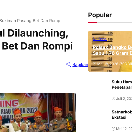
Populer
 H Sukiman Pasang Bet Dan Rompi
l Dilaunching,
Nasional
 Bet Dan Rompi
Polsek Bangko B
Sabu 1,76 Gram 
Mei 18, 2026
•
703 Dil
Bagikan
Suku Ham
Penetapan
Juli 2, 2
Satnarkob
Ekstasi
Mei 12, 2