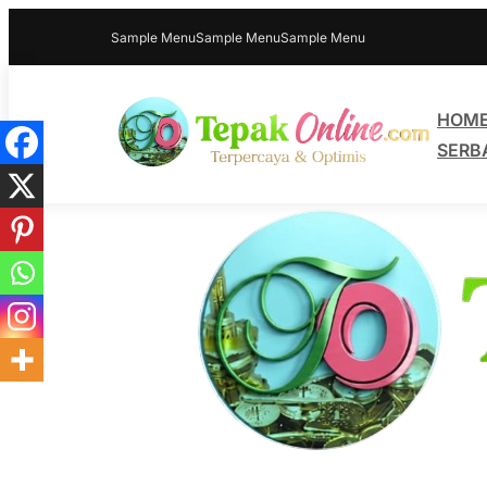
Sample Menu
Sample Menu
Sample Menu
HOM
SERB