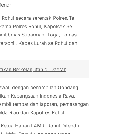
fendri
s Rohul secara serentak Polres/Ta
n Pama Polres Rohul, Kapolsek Se
 Kamtibmas Suparman, Toga, Tomas,
ersonil, Kades Lurah se Rohul dan
akan Berkelanjutan di Daerah
di awali dengan penampilan Gondang
ikan Kebangsaan Indonesia Raya,
ambil tempat dan laporan, pemasangan
lda Riau dan Kapolres Rohul.
 Ketua Harian LAMR Rohul Difendri,
 H Idris, Pemukulan gong tanda