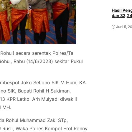
Hasil Pe
dan 33,2
Juni 5, 2
ohul) secara serentak Polres/Ta
Rohul, Rabu (14/6/2023) sekitar Pukul
Kombespol Joko Setiono SIK M Hum, KA
o SIK, Bupati Rohil H Sukiman,
3 KPR Letkol Arh Mulyadi diwakili
H MH.
Sekda Rohul Muhammad Zaki STp,
U Rusli, Waka Polres Kompol Erol Ronny