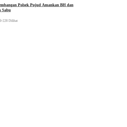
gembangan Polsek Pujud Amankan BH dan
m Sabu
26
•
228 Dilihat