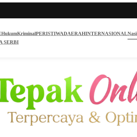
E
Hukum
Kriminal
PERISTIWA
DAERAH
INTERNASIONAL
Nasi
A SERBI