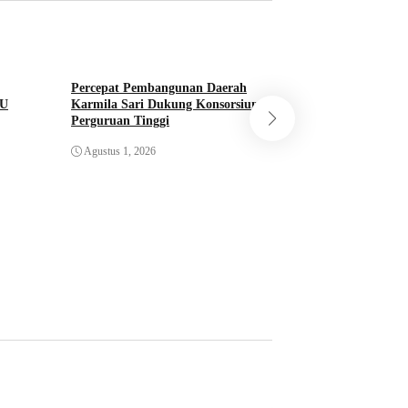
Percepat Pembangunan Daerah
SU
Karmila Sari Dukung Konsorsium
Perguruan Tinggi
Perkemahan Cinta 
Dibuka Kalaksa B
Agustus 1, 2026
Juli 31, 2026