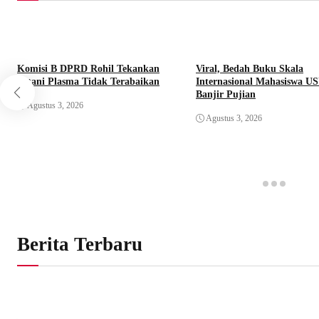
Komisi B DPRD Rohil Tekankan
Viral, Bedah Buku Skala
Petani Plasma Tidak Terabaikan
Internasional Mahasiswa U
Banjir Pujian
Agustus 3, 2026
Agustus 3, 2026
Berita Terbaru