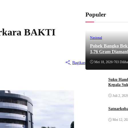
Populer
erkara BAKTI
Nasional
Polsek Bangko Bek
1,76 Gram Diaman
Mei 18, 2026
•
703 Diliha
Bagikan
Suku Hamb
Kepala Su
Juli 2, 202
Satnarkoba
Mei 12, 20