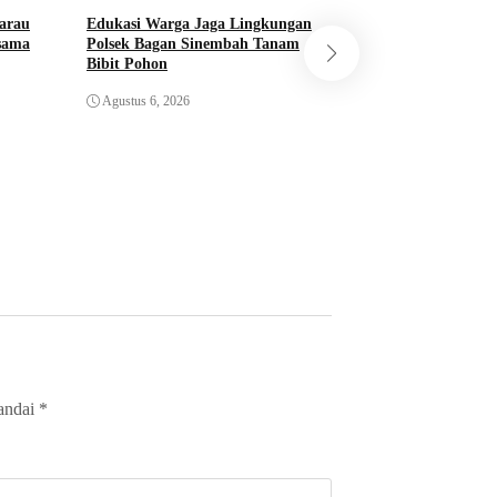
arau
Edukasi Warga Jaga Lingkungan
rsama
Polsek Bagan Sinembah Tanam
Bibit Pohon
Sosialisasi Green P
Bangko Pusako Tan
Agustus 6, 2026
Agustus 6, 2026
tandai
*