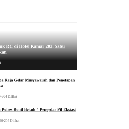
uk RC di Hotel Kamar 203, Sabu
kan
t
a Raja Gelar Musyawarah dan Penetapan
ku
6
•
304 Dilihat
 Polres Rohil Bekuk 4 Pengedar Pil Ekstasi
26
•
254 Dilihat