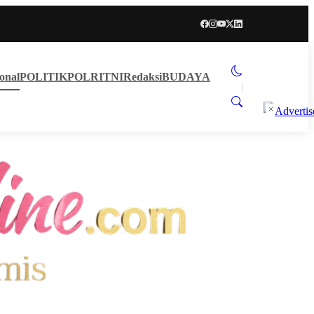
onal
POLITIK
POLRI
TNI
Redaksi
BUDAYA
×