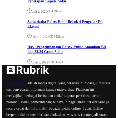
Penetapan Kepala Suku
•
304 Dilihat
Juli 2, 2026
Satnarkoba Polres Rohil Bekuk 4 Pengedar Pil
Ekstasi
•
254 Dilihat
Mei 12, 2026
Hasil Pengembangan Polsek Pujud Amankan BH
dan 33,24 Gram Sabu
•
228 Dilihat
Juni 5, 2026
Tepak Online
adalah media digital yang bergerak di bidang jurnalistik
dan penyebaran informasi kepada masyarakat. Platform ini
menyajikan berbagai berita dan artikel seputar peristiwa daerah,
nasional, sosial, pemerintahan, budaya, hingga isu-isu terkini lainnya
secara cepat dan informatif. Sebagai media online, Tepak Online
berperan dalam memberikan edukasi, wawasan, serta menjadi sarana