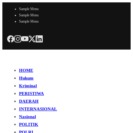
Sample Menu
Sample Menu
Sample Menu
HOME
Hukum
Kriminal
PERISTIWA
DAERAH
INTERNASIONAL
Nasional
POLITIK
POLRI