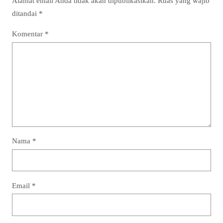
Alamat email Anda tidak akan dipublikasikan.
Ruas yang wajib
ditandai
*
Komentar
*
Nama
*
Email
*