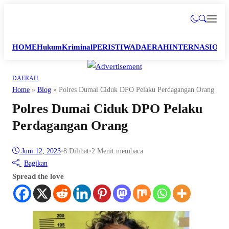
HOME
Hukum
Kriminal
PERISTIWA
DAERAH
INTERNASION
DAERAH
Home
»
Blog
»
Polres Dumai Ciduk DPO Pelaku Perdagangan Orang
Polres Dumai Ciduk DPO Pelaku
Perdagangan Orang
Juni 12, 2023
•
8
Dilihat
•
2 Menit membaca
Bagikan
Spread the love