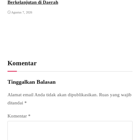
Berkelanjutan di Daerah
Agustus 7, 2026
Mak
Sem
Ag
Komentar
Tinggalkan Balasan
Alamat email Anda tidak akan dipublikasikan.
Ruas yang wajib
ditandai
*
Komentar
*