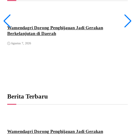
Wamendagri Dorong Penghijauan Jadi Gerakan
Berkelanjutan di Daerah
Agustus 7, 2026
Lin
Pes
Ag
Berita Terbaru
Wamendagri Dorong Penghijauan Jadi Gerakan