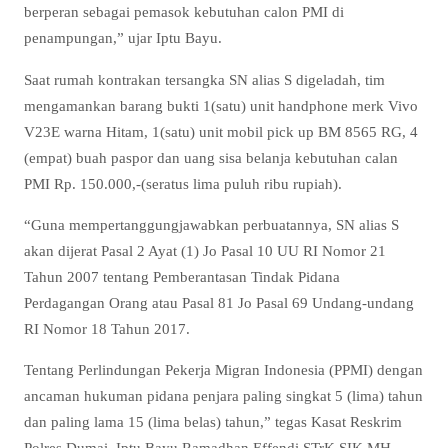
berperan sebagai pemasok kebutuhan calon PMI di
penampungan,” ujar Iptu Bayu.
Saat rumah kontrakan tersangka SN alias S digeladah, tim
mengamankan barang bukti 1(satu) unit handphone merk Vivo
V23E warna Hitam, 1(satu) unit mobil pick up BM 8565 RG, 4
(empat) buah paspor dan uang sisa belanja kebutuhan calan
PMI Rp. 150.000,-(seratus lima puluh ribu rupiah).
“Guna mempertanggungjawabkan perbuatannya, SN alias S
akan dijerat Pasal 2 Ayat (1) Jo Pasal 10 UU RI Nomor 21
Tahun 2007 tentang Pemberantasan Tindak Pidana
Perdagangan Orang atau Pasal 81 Jo Pasal 69 Undang-undang
RI Nomor 18 Tahun 2017.
Tentang Perlindungan Pekerja Migran Indonesia (PPMI) dengan
ancaman hukuman pidana penjara paling singkat 5 (lima) tahun
dan paling lama 15 (lima belas) tahun,” tegas Kasat Reskrim
Polres Dumai, Iptu Bayu Ramadhan Effendi STrK SIK MH.