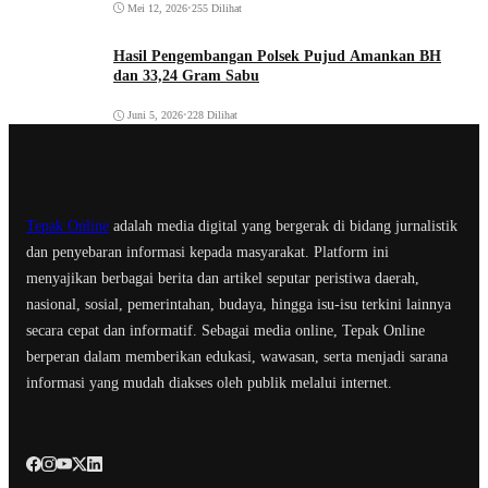
Mei 12, 2026
•
255 Dilihat
Hasil Pengembangan Polsek Pujud Amankan BH
dan 33,24 Gram Sabu
Juni 5, 2026
•
228 Dilihat
Tepak Online
adalah media digital yang bergerak di bidang jurnalistik
dan penyebaran informasi kepada masyarakat. Platform ini
menyajikan berbagai berita dan artikel seputar peristiwa daerah,
nasional, sosial, pemerintahan, budaya, hingga isu-isu terkini lainnya
secara cepat dan informatif. Sebagai media online, Tepak Online
berperan dalam memberikan edukasi, wawasan, serta menjadi sarana
informasi yang mudah diakses oleh publik melalui internet.