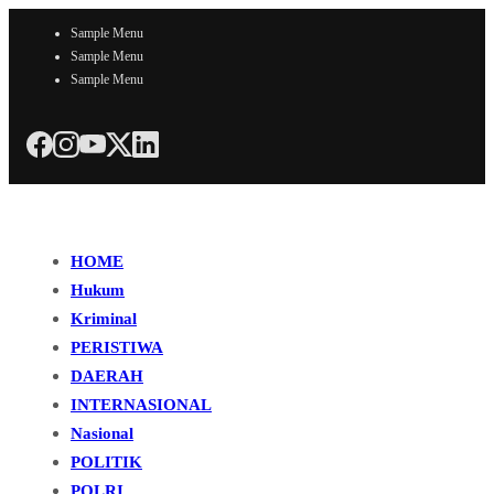
Sample Menu
Sample Menu
Sample Menu
HOME
Hukum
Kriminal
PERISTIWA
DAERAH
INTERNASIONAL
Nasional
POLITIK
POLRI