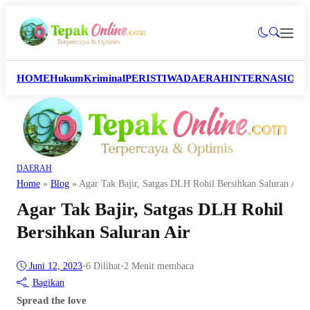
HOME
Hukum
Kriminal
PERISTIWA
DAERAH
INTERNASION
DAERAH
Home
»
Blog
»
Agar Tak Bajir, Satgas DLH Rohil Bersihkan Saluran Air
Agar Tak Bajir, Satgas DLH Rohil
Bersihkan Saluran Air
Juni 12, 2023
•
6
Dilihat
•
2 Menit membaca
Bagikan
Spread the love