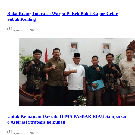
Buka Ruang Interaksi Warga Polsek Bukit Kapur Gelar
Subuh Keliling
•
Agustus 5, 2026
Untuk Kemajuan Daerah, HIMA PASBAR RIAU Sampaikan
8 Aspirasi Strategis ke Bupati
•
Agustus 5, 2026