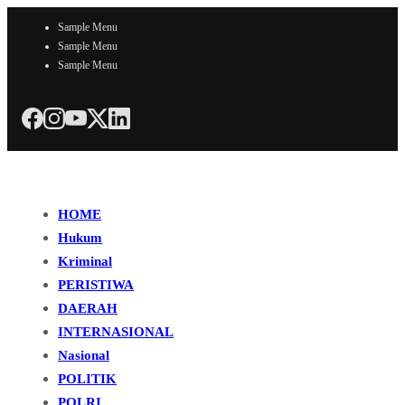
Sample Menu
Sample Menu
Sample Menu
HOME
Hukum
Kriminal
PERISTIWA
DAERAH
INTERNASIONAL
Nasional
POLITIK
POLRI