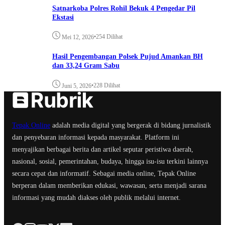
Satnarkoba Polres Rohil Bekuk 4 Pengedar Pil
Ekstasi
•
254 Dilihat
Mei 12, 2026
Hasil Pengembangan Polsek Pujud Amankan BH
dan 33,24 Gram Sabu
•
228 Dilihat
Juni 5, 2026
Tepak Online
adalah media digital yang bergerak di bidang jurnalistik
dan penyebaran informasi kepada masyarakat. Platform ini
menyajikan berbagai berita dan artikel seputar peristiwa daerah,
nasional, sosial, pemerintahan, budaya, hingga isu-isu terkini lainnya
secara cepat dan informatif. Sebagai media online, Tepak Online
berperan dalam memberikan edukasi, wawasan, serta menjadi sarana
informasi yang mudah diakses oleh publik melalui internet.