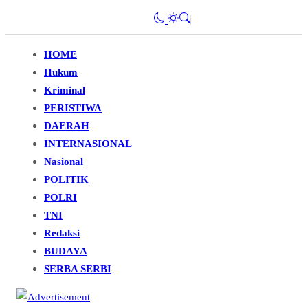
HOME
Hukum
Kriminal
PERISTIWA
DAERAH
INTERNASIONAL
Nasional
POLITIK
POLRI
TNI
Redaksi
BUDAYA
SERBA SERBI