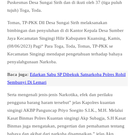
Puskesmas Desa Sungai Sirih dan di ikuti oleh 37 (tiga puluh
tujuh) Toga, Toda.
Tomas, TP-PKK Dll Desa Sungai Sirih melaksanakan
bimbingan dan penyuluhan di di Kantor Kepala Desa Sumber
Jaya Kecamatan Singingi Hilir Kabupaten Kuansing, Kamis,
(08/06/2023) Pagi“ Para Toga, Toda, Tomas, TP-PKK se
Kecamatan Singingi mendapat pengetahuan terhadap bahaya
penyalahgunaan Narkoba.
Baca juga:
Edarkan Sabu SP Dibekuk Satnarkoba Polres Rohil
Sembunyi Di Lemari
Serta mengenali jenis-jenis Narkotika, efek dan perilaku
pengguna barang haram tersebut” jelas Kapolres kuantan
singingi AKBP Panguncap Priyo Soegito S.I.K., M.H. Melalui
Kasat Binmas Polres Kuantan singingi Akp Subagja, S.H Kasat
Binmas juga mengatakan, pengertian dan pemahaman tentang
bahaya dan akibat dari narkoba disampaikan,” jelas Akp