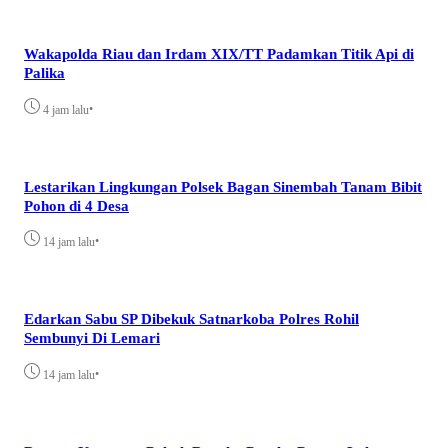
Wakapolda Riau dan Irdam XIX/TT Padamkan Titik Api di
Palika
•
4 jam lalu
Lestarikan Lingkungan Polsek Bagan Sinembah Tanam Bibit
Pohon di 4 Desa
•
14 jam lalu
Edarkan Sabu SP Dibekuk Satnarkoba Polres Rohil
Sembunyi Di Lemari
•
14 jam lalu