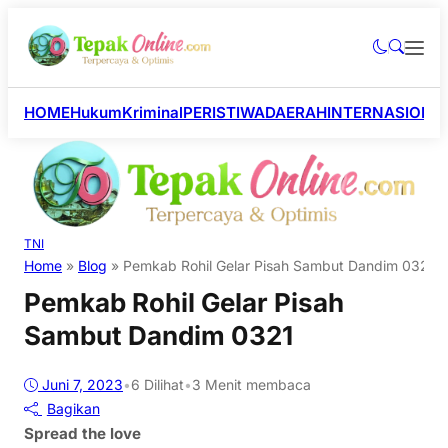
HOME
Hukum
Kriminal
PERISTIWA
DAERAH
INTERNASIONA
TNI
Home
»
Blog
»
Pemkab Rohil Gelar Pisah Sambut Dandim 0321
Pemkab Rohil Gelar Pisah
Sambut Dandim 0321
Juni 7, 2023
•
6
Dilihat
•
3 Menit membaca
Bagikan
Spread the love