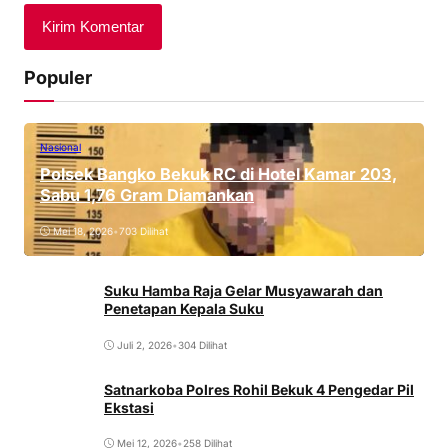
Populer
Nasional
Polsek Bangko Bekuk RC di Hotel Kamar 203,
Sabu 1,76 Gram Diamankan
Mei 18, 2026
•
703 Dilihat
Suku Hamba Raja Gelar Musyawarah dan
Penetapan Kepala Suku
Juli 2, 2026
•
304 Dilihat
Satnarkoba Polres Rohil Bekuk 4 Pengedar Pil
Ekstasi
Mei 12, 2026
•
258 Dilihat