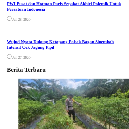
PWI Pusat dan Hotman Paris Sepakat Akhiri Polemik Untuk
Persatuan Indonesia
•
Juli 28, 2026
Wujud Nyata Dukung Ketapang Polsek Bagan Sinembah
Intensif Cek Jagung Pipil
•
Juli 27, 2026
Berita Terbaru