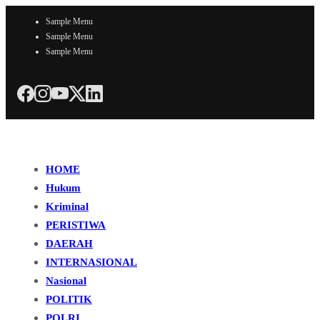
Sample Menu
Sample Menu
Sample Menu
HOME
Hukum
Kriminal
PERISTIWA
DAERAH
INTERNASIONAL
Nasional
POLITIK
POLRI