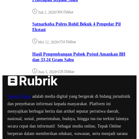
•
304 Dilihat
Juli 2, 2026
Satnarkoba Polres Rohil Bekuk 4 Pengedar Pil
Ekstasi
•
254 Dilihat
Mei 12, 2026
Hasil Pengembangan Polsek Pujud Amankan BH
dan 33,24 Gram Sabu
•
228 Dilihat
Juni 5, 2026
Tepak Online
adalah media digital yang bergerak di bidang jurnalistik
dan penyebaran informasi kepada masyarakat. Platform ini
menyajikan berbagai berita dan artikel seputar peristiwa daerah,
nasional, sosial, pemerintahan, budaya, hingga isu-isu terkini lainnya
secara cepat dan informatif. Sebagai media online, Tepak Online
berperan dalam memberikan edukasi, wawasan, serta menjadi sarana