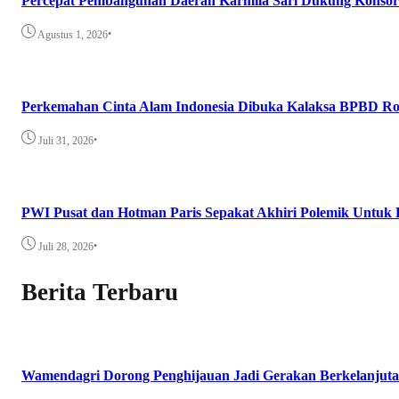
Percepat Pembangunan Daerah Karmila Sari Dukung Konsor
•
Agustus 1, 2026
Perkemahan Cinta Alam Indonesia Dibuka Kalaksa BPBD Ro
•
Juli 31, 2026
PWI Pusat dan Hotman Paris Sepakat Akhiri Polemik Untuk 
•
Juli 28, 2026
Berita Terbaru
Wamendagri Dorong Penghijauan Jadi Gerakan Berkelanjuta