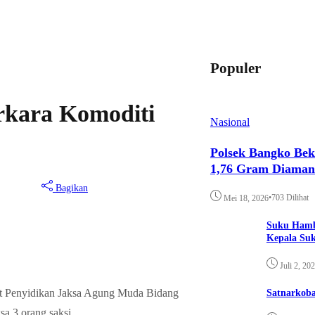
Populer
erkara Komoditi
Nasional
Polsek Bangko Bek
1,76 Gram Diama
Bagikan
•
703 Dilihat
Mei 18, 2026
Suku Hamb
Kepala Su
Juli 2, 20
at Penyidikan Jaksa Agung Muda Bidang
Satnarkoba
 3 orang saksi.