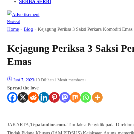
SERBA SERBI
Nasional
Home
»
Blog
»
Kejagung Periksa 3 Saksi Perkara Komoditi Emas
Kejagung Periksa 3 Saksi P
Emas
Juni 7, 2023
•
10
Dilihat
•
1 Menit membaca
•
Spread the love
JAKARTA,
Tepakonline.com-
Tim Jaksa Penyidik pada Direktor
Tindak Pidana Khusus (JAM PIDSUS) Kejaksaan Agung memeriksa