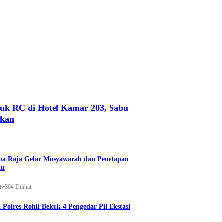
uk RC di Hotel Kamar 203, Sabu
nkan
a Raja Gelar Musyawarah dan Penetapan
ku
•
304 Dilihat
26
 Polres Rohil Bekuk 4 Pengedar Pil Ekstasi