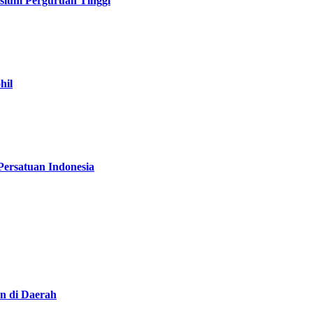
sium Perguruan Tinggi
hil
Persatuan Indonesia
n di Daerah