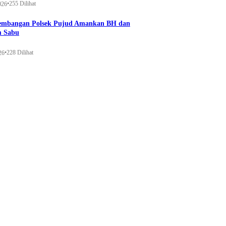
•
255 Dilihat
026
gembangan Polsek Pujud Amankan BH dan
m Sabu
•
228 Dilihat
26