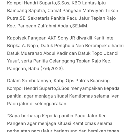
Kompol Hendri Suparto,S.Sos, KBO Lantas Iptu
Bambang Saputra, Camat Pangean Mahviyen Trikon
Putra,SE, Sekretaris Panitia Pacu Jalur Tepian Rajo
Kec. Pangean Zulfahmi Abdah,SE.MM.
Kapolsek Pangean AKP Sony,JR diwakili Kanit Intel
Bripka A. Nopa, Datuk Penghulu Nen Berompek dihadiri
Datuk Muaranso Abdul Kadir dan Datuk Topo Ubandi
Yusuf, serta Panitia Gelanggang Tepian Rajo Kec.
Pangean, Rabu (7/6/2023).
Dalam Sambutannya, Kabg Ops Polres Kuansing
Kompol Hendri Suparto,S.Sos menyampaikan kepada
panitia, agar menjaga situasi Kamtibmas selama Iven
Pacu jalur di selenggarakan.
“Saya berharap Kepada panitia Pacu Jalur Kec.
Pangean agar menjaga situasi Kamtibmas selama
perhelatan pacu jalur berlansung dan bersikap tegas