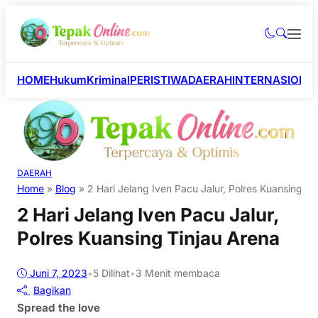
HOME
Hukum
Kriminal
PERISTIWA
DAERAH
INTERNASIONA
DAERAH
Home
»
Blog
»
2 Hari Jelang Iven Pacu Jalur, Polres Kuansing Ti
2 Hari Jelang Iven Pacu Jalur,
Polres Kuansing Tinjau Arena
Juni 7, 2023
•
5
Dilihat
•
3 Menit membaca
Bagikan
Spread the love