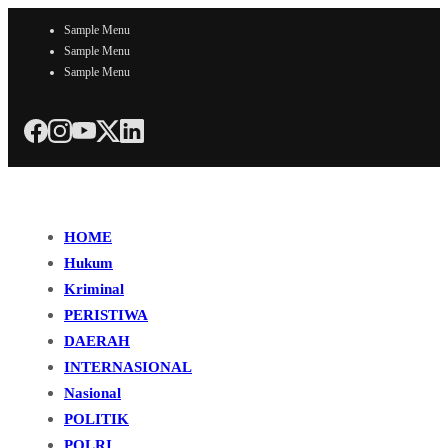
Sample Menu
Sample Menu
Sample Menu
HOME
Hukum
Kriminal
PERISTIWA
DAERAH
INTERNASIONAL
Nasional
POLITIK
POLRI