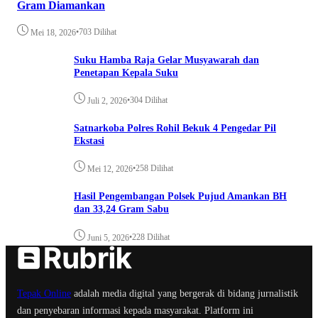
Gram Diamankan
•
703 Dilihat
Mei 18, 2026
Suku Hamba Raja Gelar Musyawarah dan
Penetapan Kepala Suku
•
304 Dilihat
Juli 2, 2026
Satnarkoba Polres Rohil Bekuk 4 Pengedar Pil
Ekstasi
•
258 Dilihat
Mei 12, 2026
Hasil Pengembangan Polsek Pujud Amankan BH
dan 33,24 Gram Sabu
•
228 Dilihat
Juni 5, 2026
Tepak Online
adalah media digital yang bergerak di bidang jurnalistik
dan penyebaran informasi kepada masyarakat. Platform ini