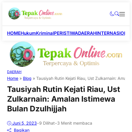
HOME
Hukum
Kriminal
PERISTIWA
DAERAH
INTERNASIONA
DAERAH
Home
»
Blog
»
Tausiyah Rutin Kejati Riau, Ust Zulkarnain: Amalan
Tausiyah Rutin Kejati Riau, Ust
Zulkarnain: Amalan Istimewa
Bulan Dzulhijjah
Juni 5, 2023
•
9
Dilihat
•
3 Menit membaca
Bagikan