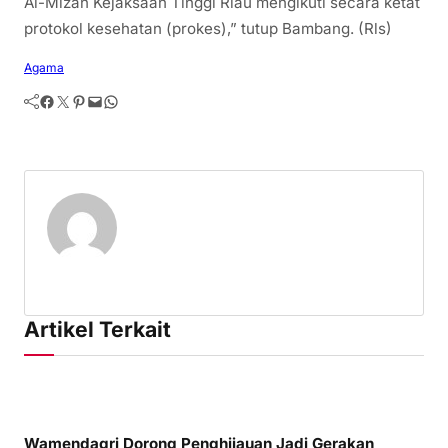
Al-Mizan Kejaksaan Tinggi Riau mengikuti secara ketat
protokol kesehatan (prokes),” tutup Bambang. (Rls)
Agama
Facebook
Twitter
Pinterest
Mail
WhatsApp
Artikel Terkait
Wamendagri Dorong Penghijauan Jadi Gerakan