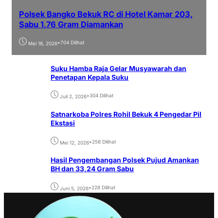
Polsek Bangko Bekuk RC di Hotel Kamar 203,
Sabu 1,76 Gram Diamankan
•
704 Dilihat
Mei 18, 2026
Suku Hamba Raja Gelar Musyawarah dan
Penetapan Kepala Suku
•
304 Dilihat
Juli 2, 2026
Satnarkoba Polres Rohil Bekuk 4 Pengedar Pil
Ekstasi
•
258 Dilihat
Mei 12, 2026
Hasil Pengembangan Polsek Pujud Amankan
BH dan 33,24 Gram Sabu
•
228 Dilihat
Juni 5, 2026