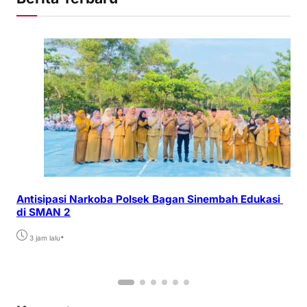
Antisipasi Narkoba Polsek Bagan Sinembah Edukasi
di SMAN 2
•
3 jam lalu