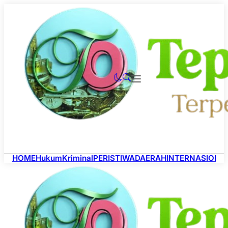
HOME
Hukum
Kriminal
PERISTIWA
DAERAH
INTERNASIONA