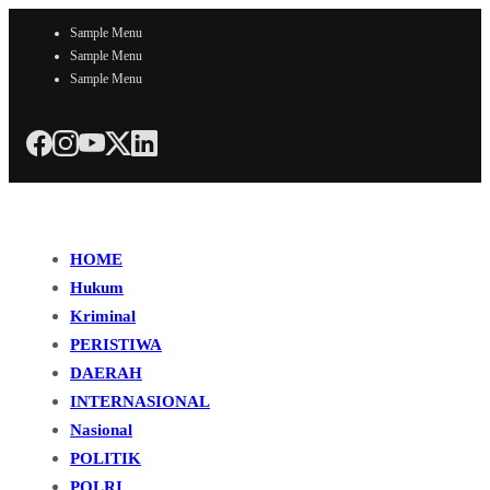
Sample Menu
Sample Menu
Sample Menu
HOME
Hukum
Kriminal
PERISTIWA
DAERAH
INTERNASIONAL
Nasional
POLITIK
POLRI