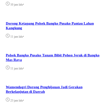
•
10 jam lalu
Dorong Ketapang Polsek Bangko Pusako Pantau Lahan
Kangkung
•
11 jam lalu
Polsek Bangko Pusako Tanam Bibit Pohon Jeruk di Bangko
Mas Raya
•
11 jam lalu
Wamendagri Dorong Penghijauan Jadi Gerakan
Berkelanjutan di Daerah
•
23 jam lalu