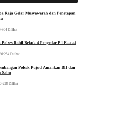
a Raja Gelar Musyawarah dan Penetapan
ku
6
•
304 Dilihat
 Polres Rohil Bekuk 4 Pengedar Pil Ekstasi
26
•
254 Dilihat
gembangan Polsek Pujud Amankan BH dan
m Sabu
26
•
228 Dilihat