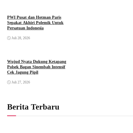
PWI Pusat dan Hotman Paris
Sepakat Akhiri Polemik Untuk
Persatuan Indonesia
Juli 28, 2026
Wujud Nyata Dukung Ketapang
Polsek Bagan Sinembah Intensif
Cek Jagung Pipil
Juli 27, 2026
Berita Terbaru