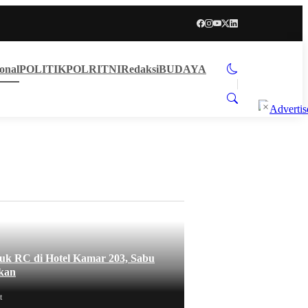
onal
POLITIK
POLRI
TNI
Redaksi
BUDAYA
×
uk RC di Hotel Kamar 203, Sabu
kan
t