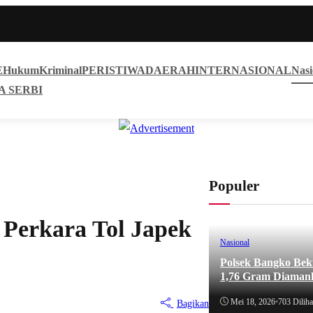
E
Hukum
Kriminal
PERISTIWA
DAERAH
INTERNASIONAL
Nasi
A SERBI
Populer
 Perkara Tol Japek
Nasional
Polsek Bangko Bek
1,76 Gram Diaman
Mei 18, 2026
•
703 Diliha
Bagikan