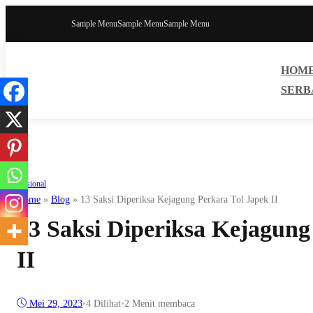
Sample Menu
Sample Menu
Sample Menu
HOM
SERB
Nasional
Home
»
Blog
»
13 Saksi Diperiksa Kejagung Perkara Tol Japek II
13 Saksi Diperiksa Kejagung
II
Mei 29, 2023
•
4
Dilihat
•
2 Menit membaca