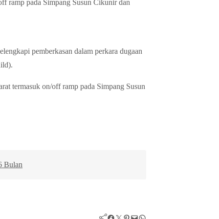
off ramp pada Simpang Susun Cikunir dan
elengkapi pemberkasan dalam perkara dugaan
ld).
arat termasuk on/off ramp pada Simpang Susun
6 Bulan
Facebook
Twitter
Pinterest
Mail
WhatsApp