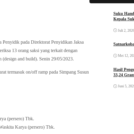
Suku Hamb
Kepala Su
Juli 2, 202
Penyidik pada Direktorat Penyidikan Jaksa
Satnarkoba
sa 13 orang saksi yang terkait dengan
Mei 12, 20
 (design and build). Senin 29/05/2023.
Hasil Pen
arat termasuk on/off ramp pada Simpang Susun
33,24 Gra
Juni 5, 20
ya (persero) Tbk.
 Waskita Karya (persero) Tbk.