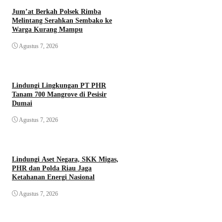
Jum’at Berkah Polsek Rimba
Melintang Serahkan Sembako ke
Warga Kurang Mampu
Agustus 7, 2026
Lindungi Lingkungan PT PHR
Tanam 700 Mangrove di Pesisir
Dumai
Agustus 7, 2026
Lindungi Aset Negara, SKK Migas,
PHR dan Polda Riau Jaga
Ketahanan Energi Nasional
Agustus 7, 2026