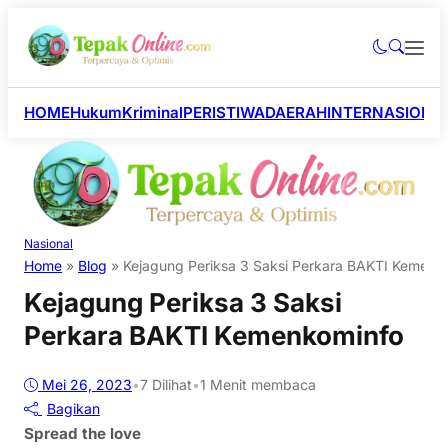
HOME
Hukum
Kriminal
PERISTIWA
DAERAH
INTERNASIONA
Nasional
Home
»
Blog
»
Kejagung Periksa 3 Saksi Perkara BAKTI Kemenk
Kejagung Periksa 3 Saksi
Perkara BAKTI Kemenkominfo
Mei 26, 2023
•
7
Dilihat
•
1 Menit membaca
Bagikan
Spread the love