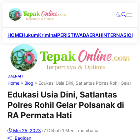
HOME
Hukum
Kriminal
PERISTIWA
DAERAH
INTERNASIONA
DAERAH
Home
»
Blog
»
Edukasi Usia Dini, Satlantas Polres Rohil Gelar P
Edukasi Usia Dini, Satlantas
Polres Rohil Gelar Polsanak di
RA Permata Hati
Mei 25, 2023
•
7
Dilihat
•
1 Menit membaca
Bagikan