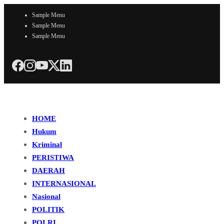
Sample Menu
Sample Menu
Sample Menu
HOME
Hukum
Kriminal
PERISTIWA
DAERAH
INTERNASIONAL
Nasional
POLITIK
POLRI