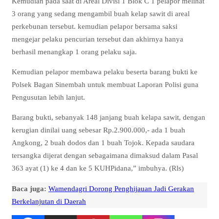
Kemudian pada saat di Areal Divisi 1 Blok C 1 pelapor melihat
3 orang yang sedang mengambil buah kelap sawit di areal
perkebunan tersebut. kemudian pelapor bersama saksi
mengejar pelaku pencurian tersebut dan akhirnya hanya
berhasil menangkap 1 orang pelaku saja.
Kemudian pelapor membawa pelaku beserta barang bukti ke
Polsek Bagan Sinembah untuk membuat Laporan Polisi guna
Pengusutan lebih lanjut.
Barang bukti, sebanyak 148 janjang buah kelapa sawit, dengan
kerugian dinilai uang sebesar Rp.2.900.000,- ada 1 buah
Angkong, 2 buah dodos dan 1 buah Tojok. Kepada saudara
tersangka dijerat dengan sebagaimana dimaksud dalam Pasal
363 ayat (1) ke 4 dan ke 5 KUHPidana,” imbuhya. (Rls)
Baca juga:
Wamendagri Dorong Penghijauan Jadi Gerakan
Berkelanjutan di Daerah