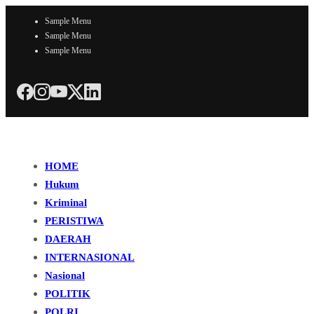
Sample Menu
Sample Menu
Sample Menu
HOME
Hukum
Kriminal
PERISTIWA
DAERAH
INTERNASIONAL
Nasional
POLITIK
POLRI