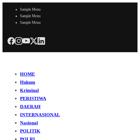
Sample Menu
Sample Menu
Sample Menu
HOME
Hukum
Kriminal
PERISTIWA
DAERAH
INTERNASIONAL
Nasional
POLITIK
POLRI