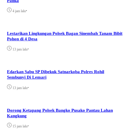
Palika
•
4 jam lalu
Lestarikan Lingkungan Polsek Bagan Sinembah Tanam Bibit
Pohon di 4 Desa
•
13 jam lalu
Edarkan Sabu SP Dibekuk Satnarkoba Polres Rohil
Sembunyi Di Lemari
•
13 jam lalu
Dorong Ketapang Polsek Bangko Pusako Pantau Lahan
Kangkung
•
15 jam lalu