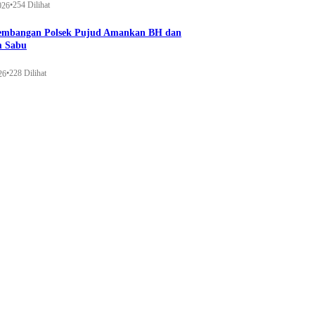
•
254 Dilihat
026
gembangan Polsek Pujud Amankan BH dan
m Sabu
•
228 Dilihat
26