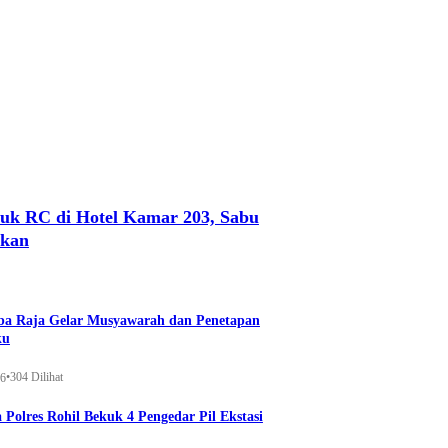
uk RC di Hotel Kamar 203, Sabu
nkan
a Raja Gelar Musyawarah dan Penetapan
ku
•
304 Dilihat
26
 Polres Rohil Bekuk 4 Pengedar Pil Ekstasi