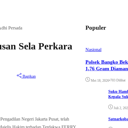
Populer
Adhi Persada
san Sela Perkara
Nasional
Polsek Bangko Bek
1,76 Gram Diama
Bagikan
•
703 Dilihat
Mei 18, 2026
Suku Hamb
Kepala Su
Juli 2, 20
ngadilan Negeri Jakarta Pusat, telah
Satnarkoba
h Majelis Hakim terhadap Terdakwa FERRY