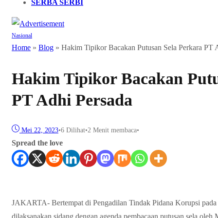
SERBA SERBI
Nasional
Home
»
Blog
»
Hakim Tipikor Bacakan Putusan Sela Perkara PT 
Hakim Tipikor Bacakan Putu
PT Adhi Persada
Mei 22, 2023
•
6
Dilihat
•
2 Menit membaca
•
Spread the love
JAKARTA- Bertempat di Pengadilan Tindak Pidana Korupsi pada Pe
dilaksanakan sidang dengan agenda pembacaan putusan sela ole