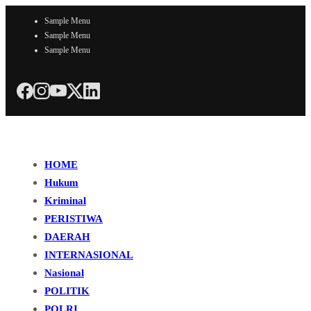
Sample Menu
Sample Menu
Sample Menu
HOME
Hukum
Kriminal
PERISTIWA
DAERAH
INTERNASIONAL
Nasional
POLITIK
POLRI