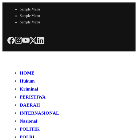
Sample Menu
Sample Menu
Sample Menu
HOME
Hukum
Kriminal
PERISTIWA
DAERAH
INTERNASIONAL
Nasional
POLITIK
POLRI