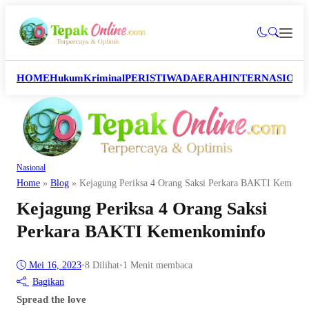
HOME
Hukum
Kriminal
PERISTIWA
DAERAH
INTERNASION
Nasional
Home
»
Blog
»
Kejagung Periksa 4 Orang Saksi Perkara BAKTI Kemenk
Kejagung Periksa 4 Orang Saksi
Perkara BAKTI Kemenkominfo
Mei 16, 2023
•
8
Dilihat
•
1 Menit membaca
Bagikan
Spread the love