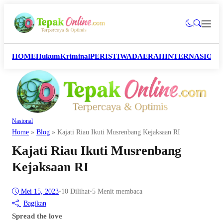
HOME
Hukum
Kriminal
PERISTIWA
DAERAH
INTERNASION
Nasional
Home
»
Blog
»
Kajati Riau Ikuti Musrenbang Kejaksaan RI
Kajati Riau Ikuti Musrenbang
Kejaksaan RI
Mei 15, 2023
•
10
Dilihat
•
5 Menit membaca
Bagikan
Spread the love