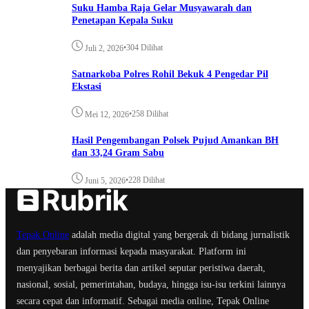
Suku Hamba Raja Gelar Musyawarah dan
Penetapan Kepala Suku
•
304 Dilihat
Juli 2, 2026
Satnarkoba Polres Rohil Bekuk 4 Pengedar Pil
Ekstasi
•
258 Dilihat
Mei 12, 2026
Hasil Pengembangan Polsek Pujud Amankan BH
dan 33,24 Gram Sabu
•
228 Dilihat
Juni 5, 2026
Tepak Online
adalah media digital yang bergerak di bidang jurnalistik
dan penyebaran informasi kepada masyarakat. Platform ini
menyajikan berbagai berita dan artikel seputar peristiwa daerah,
nasional, sosial, pemerintahan, budaya, hingga isu-isu terkini lainnya
secara cepat dan informatif. Sebagai media online, Tepak Online