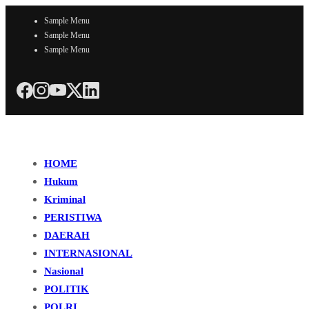
Sample Menu
Sample Menu
Sample Menu
HOME
Hukum
Kriminal
PERISTIWA
DAERAH
INTERNASIONAL
Nasional
POLITIK
POLRI