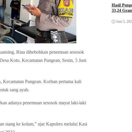
Hasil Pen
33,24 Gra
Juni 5, 20
sing, Riau dihebohkan penemuan sesosok
i Desa Koto, Kecamatan Pangean, Senin, 5 Juni
u, Kecamatan Pangean. Korban pertama kali
ntuk sang ayah.
an adanya penemuan sesosok mayat laki-laki
n siang ke kolam,” ujar Kapolres melalui Kasi