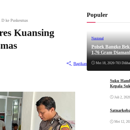
Populer
k D ke Puskesmas
res Kuansing
Nasional
smas
Polsek Bangko Bek
1,76 Gram Diaman
Mei 18, 2026
•
703 Diliha
Bagikan
Suku Hamb
Kepala Su
Juli 2, 202
Satnarkoba
Mei 12, 20