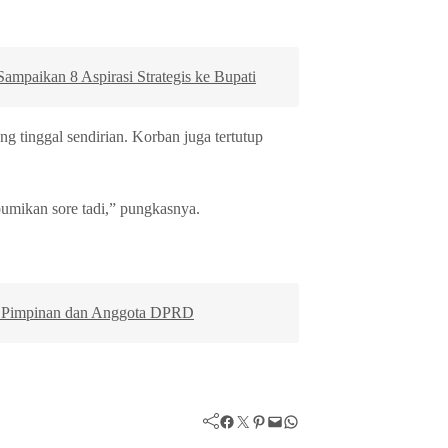
aikan 8 Aspirasi Strategis ke Bupati
g tinggal sendirian. Korban juga tertutup
bumikan sore tadi,” pungkasnya.
 Pimpinan dan Anggota DPRD
Facebook
Twitter
Pinterest
Mail
WhatsApp