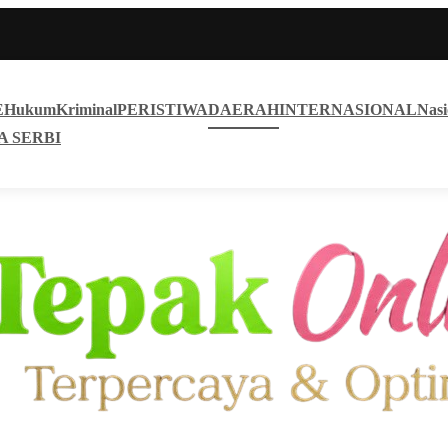
E
Hukum
Kriminal
PERISTIWA
DAERAH
INTERNASIONAL
Nasi
A SERBI