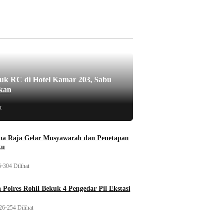
uk RC di Hotel Kamar 203, Sabu
kan
t
a Raja Gelar Musyawarah dan Penetapan
ku
6
•
304 Dilihat
 Polres Rohil Bekuk 4 Pengedar Pil Ekstasi
26
•
254 Dilihat