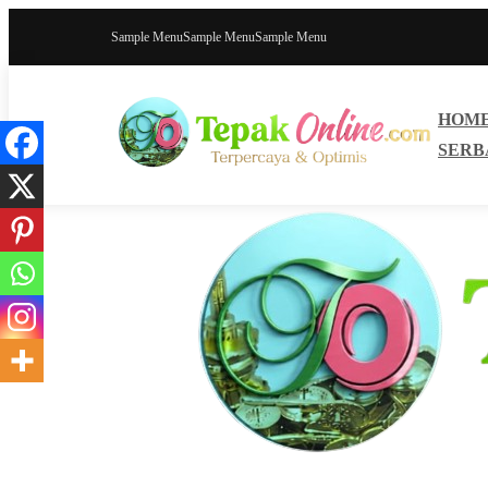
Sample Menu
Sample Menu
Sample Menu
HOM
SERB