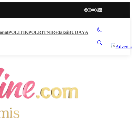
onal
POLITIK
POLRI
TNI
Redaksi
BUDAYA
×