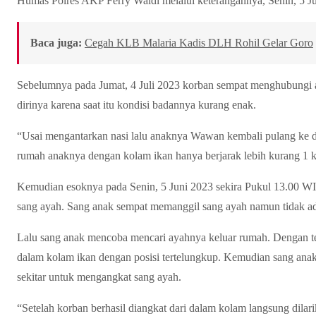
Humas Polres AKP Ferry Waldi melalui keterangannya, Senin, 5 J
Baca juga:
Cegah KLB Malaria Kadis DLH Rohil Gelar Goro
Sebelumnya pada Jumat, 4 Juli 2023 korban sempat menghubungi
dirinya karena saat itu kondisi badannya kurang enak.
“Usai mengantarkan nasi lalu anaknya Wawan kembali pulang ke d
rumah anaknya dengan kolam ikan hanya berjarak lebih kurang 1 k
Kemudian esoknya pada Senin, 5 Juni 2023 sekira Pukul 13.00 WI
sang ayah. Sang anak sempat memanggil sang ayah namun tidak a
Lalu sang anak mencoba mencari ayahnya keluar rumah. Dengan te
dalam kolam ikan dengan posisi tertelungkup. Kemudian sang ana
sekitar untuk mengangkat sang ayah.
“Setelah korban berhasil diangkat dari dalam kolam langsung dilar