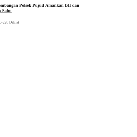
gembangan Polsek Pujud Amankan BH dan
m Sabu
26
•
228 Dilihat