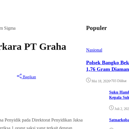
Populer
om Sigma
erkara PT Graha
Nasional
Polsek Bangko Bek
1,76 Gram Diama
Bagikan
•
703 Dilihat
Mei 18, 2026
Suku Hamb
Kepala Su
Juli 2, 20
a Penyidik pada Direktorat Penyidikan Jaksa
Satnarkoba
sa 1 orang saksi yang terkait dengan