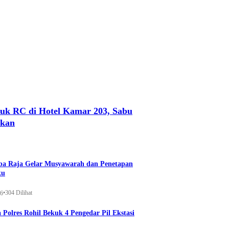
uk RC di Hotel Kamar 203, Sabu
nkan
a Raja Gelar Musyawarah dan Penetapan
ku
•
304 Dilihat
26
 Polres Rohil Bekuk 4 Pengedar Pil Ekstasi