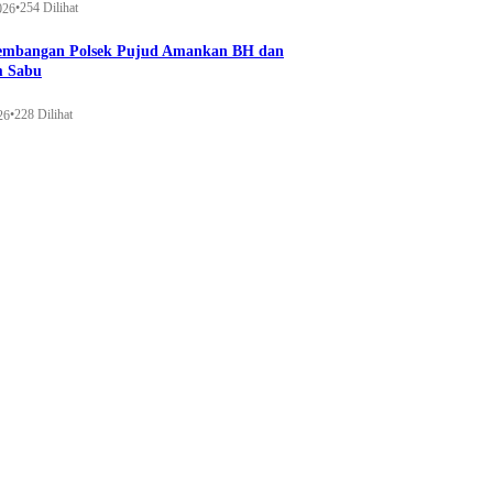
•
254 Dilihat
026
gembangan Polsek Pujud Amankan BH dan
m Sabu
•
228 Dilihat
26