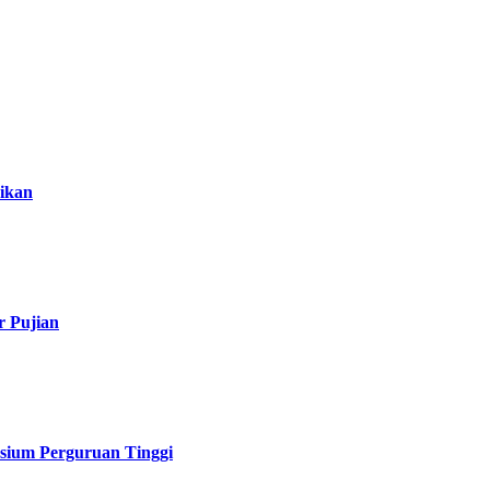
ikan
r Pujian
sium Perguruan Tinggi