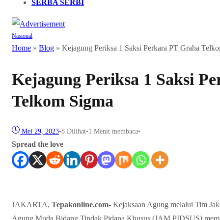
SERBA SERBI
Nasional
Home
»
Blog
»
Kejagung Periksa 1 Saksi Perkara PT Graha Telk
Kejagung Periksa 1 Saksi P
Telkom Sigma
Mei 29, 2023
•
8
Dilihat
•
1 Menit membaca
•
Spread the love
JAKARTA,
Tepakonline.com-
Kejaksaan Agung melalui Tim Jaks
Agung Muda Bidang Tindak Pidana Khusus (JAM PIDSUS) memerik