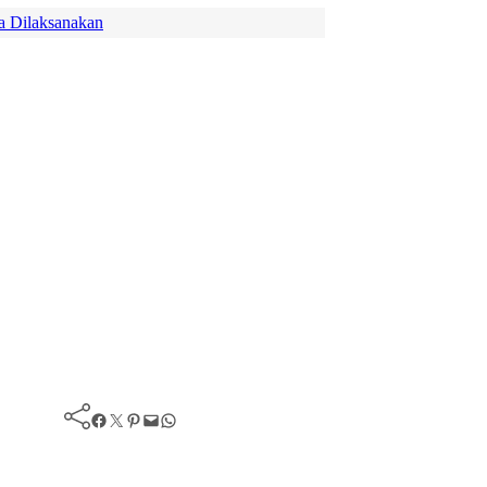
a Dilaksanakan
Facebook
Twitter
Pinterest
Mail
WhatsApp