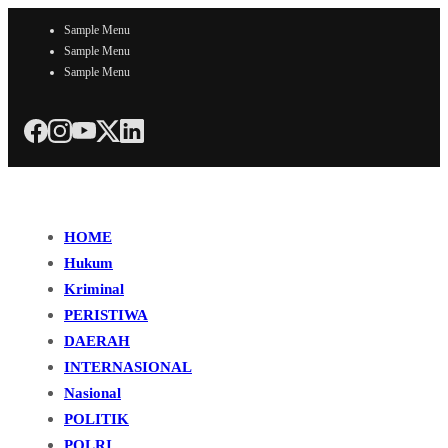
Sample Menu
Sample Menu
Sample Menu
HOME
Hukum
Kriminal
PERISTIWA
DAERAH
INTERNASIONAL
Nasional
POLITIK
POLRI