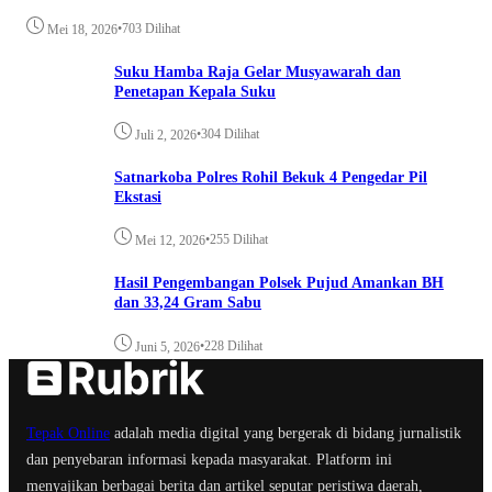
•
703 Dilihat
Mei 18, 2026
Suku Hamba Raja Gelar Musyawarah dan
Penetapan Kepala Suku
•
304 Dilihat
Juli 2, 2026
Satnarkoba Polres Rohil Bekuk 4 Pengedar Pil
Ekstasi
•
255 Dilihat
Mei 12, 2026
Hasil Pengembangan Polsek Pujud Amankan BH
dan 33,24 Gram Sabu
•
228 Dilihat
Juni 5, 2026
Tepak Online
adalah media digital yang bergerak di bidang jurnalistik
dan penyebaran informasi kepada masyarakat. Platform ini
menyajikan berbagai berita dan artikel seputar peristiwa daerah,