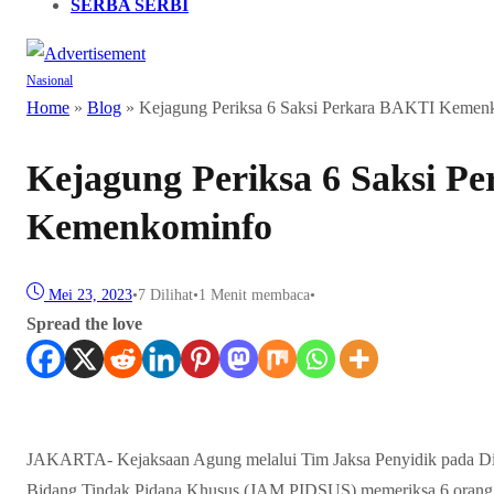
SERBA SERBI
Nasional
Home
»
Blog
»
Kejagung Periksa 6 Saksi Perkara BAKTI Kemen
Kejagung Periksa 6 Saksi P
Kemenkominfo
Mei 23, 2023
•
7
Dilihat
•
1 Menit membaca
•
Spread the love
JAKARTA- Kejaksaan Agung melalui Tim Jaksa Penyidik pada Di
Bidang Tindak Pidana Khusus (JAM PIDSUS) memeriksa 6 orang sa