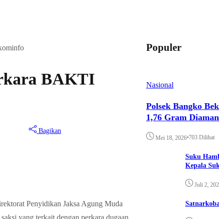
Populer
kominfo
erkara BAKTI
Nasional
Polsek Bangko Bek
1,76 Gram Diama
Bagikan
•
703 Dilihat
Mei 18, 2026
Suku Hamb
Kepala Su
Juli 2, 20
rektorat Penyidikan Jaksa Agung Muda
Satnarkoba
ksi yang terkait dengan perkara dugaan