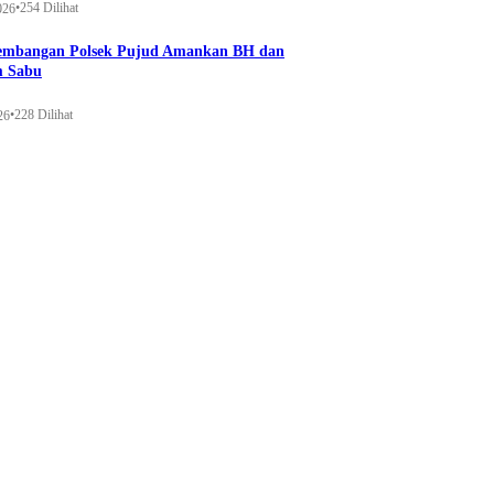
•
254 Dilihat
026
gembangan Polsek Pujud Amankan BH dan
m Sabu
•
228 Dilihat
26