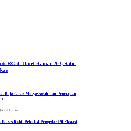
uk RC di Hotel Kamar 203, Sabu
nkan
a Raja Gelar Musyawarah dan Penetapan
ku
•
304 Dilihat
26
 Polres Rohil Bekuk 4 Pengedar Pil Ekstasi