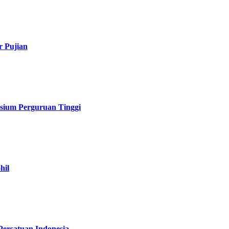
r Pujian
sium Perguruan Tinggi
hil
Persatuan Indonesia