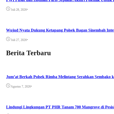
•
Juli 28, 2026
Wujud Nyata Dukung Ketapang Polsek Bagan Sinembah Intens
•
Juli 27, 2026
Berita Terbaru
Jum’at Berkah Polsek Rimba Melintang Serahkan Sembako
•
Agustus 7, 2026
Lindungi Lingkungan PT PHR Tanam 700 Mangrove di Pesis