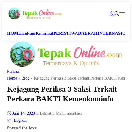
HOME
Hukum
Kriminal
PERISTIWA
DAERAH
INTERNASION
Nasional
Home
»
Blog
»
Kejagung Periksa 3 Saksi Terkait Perkara BAKTI Kemen
Kejagung Periksa 3 Saksi Terkait
Perkara BAKTI Kemenkominfo
Juni 14, 2023
•
5
Dilihat
•
1 Menit membaca
Bagikan
Spread the love